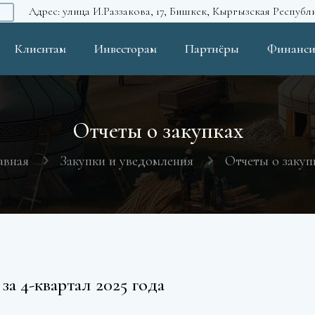
Адрес: улица И.Раззакова, 17, Бишкек, Кыргызская Республ
Клиентам
Инвесторам
Партнёры
Финанси
Отчеты о закупках
авная
Закупки и уведомления
Отчеты о закуп
за 4-квартал 2025 года