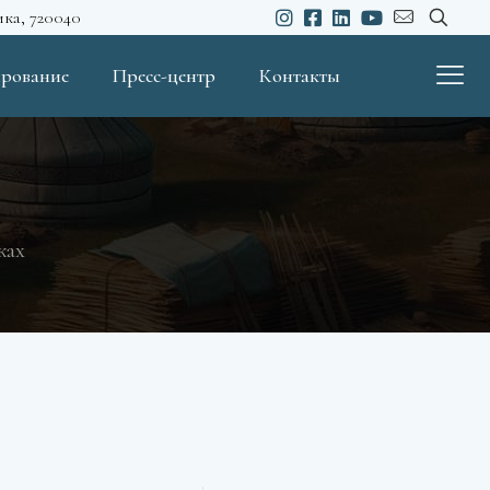
ика, 720040
рование
Пресс-центр
Контакты
ках