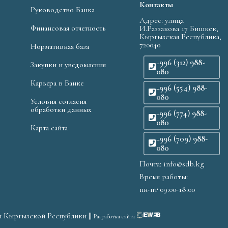
Контакты
Руководство Банка
Адрес: улица
Финансовая отчетность
И.Раззакова 17 Бишкек,
Кыргызская Республика,
720040
Нормативная база
+996 (312) 988-
Закупки и уведомления
080
Карьера в Банке
+996 (554) 988-
080
Условия согласия
обработки данных
+996 (774) 988-
080
Карта сайта
+996 (709) 988-
080
Почта: info@sdb.kg
Время работы:
пн-пт 09:00-18:00
я Кыргызской Республики ||
Разработка сайта