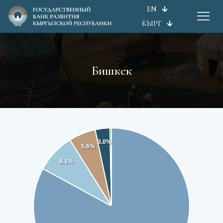
EN
КЫРГ
Бишкек
3.0%
5.6%
8.1%