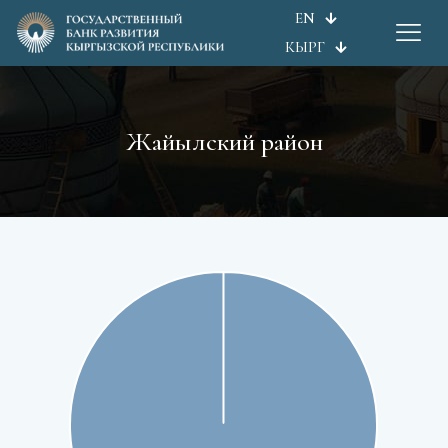
EN
КЫРГ
Жайылский район