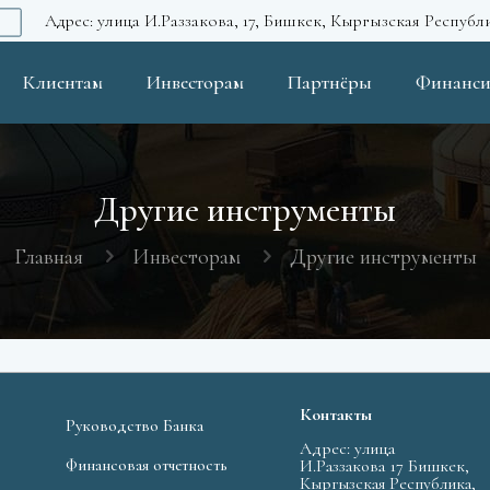
Адрес: улица И.Раззакова, 17, Бишкек, Кыргызская Республ
Клиентам
Инвесторам
Партнёры
Финанси
Другие инструменты
Главная
Инвесторам
Другие инструменты
Контакты
Руководство Банка
Адрес: улица
Финансовая отчетность
И.Раззакова 17 Бишкек,
Кыргызская Республика,