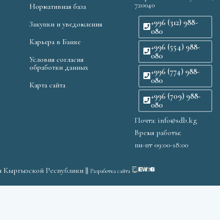
720040
Нормативная база
+996 (312) 988-
Закупки и уведомления
080
Карьера в Банке
+996 (554) 988-
080
Условия согласия
обработки данных
+996 (774) 988-
080
Карта сайта
+996 (709) 988-
080
Почта: info@sdb.kg
Время работы:
пн-пт 09:00-18:00
я Кыргызской Республики ||
Разработка сайта