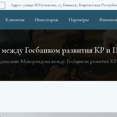
Адрес: улица И.Раззакова, 17, Бишкек, Кыргызская Республ
Клиентам
Инвесторам
Партнёры
Финанси
между Госбанком развития КР и 
дписание Меморандума между Госбанком развития КР