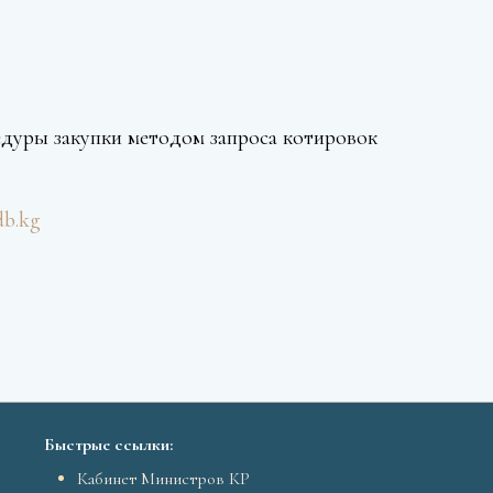
дуры закупки методом запроса котировок
db.kg
Быстрые ссылки:
Кабинет Министров КР