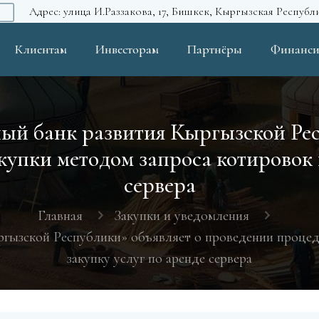
Адрес: улица И.Раззакова, 17, Бишкек, Кыргызская Республ
Клиентам
Инвесторам
Партнёры
Финанси
й банк развития Кыргызской Рес
упки методом запроса котировок н
сервера
Главная
Закупки и уведомления
гызской Республики» объявляет о проведении процеду
закупку услуг по аренде сервера