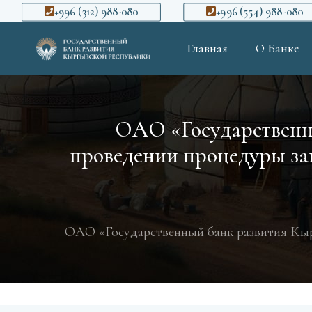
+996 (312) 988-080
+996 (554) 988-080
Главная
О Банке
ОАО «Государственны
проведении процедуры зак
ОАО «Государственный банк развития Кыр