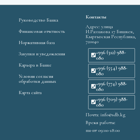
Контакты
Руководство Банка
Адрес: улица
Финансовая отчетность
И.Раззакова 17 Бишкек,
Кыргызская Республика,
720040
Нормативная база
+996 (312) 988-
Закупки и уведомления
080
Карьера в Банке
+996 (554) 988-
080
Условия согласия
обработки данных
+996 (774) 988-
080
Карта сайта
+996 (709) 988-
080
Почта: info@sdb.kg
Время работы:
пн-пт 09:00-18:00