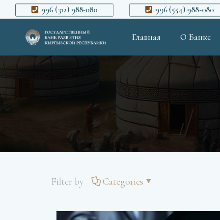
+996 (312) 988-080
+996 (554) 988-080
Главная
О Банке
Filter by
Categories