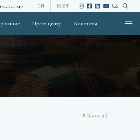
ика, 720040
EN
КЫРГ
рование
Пресс-центр
Контакты
Show all