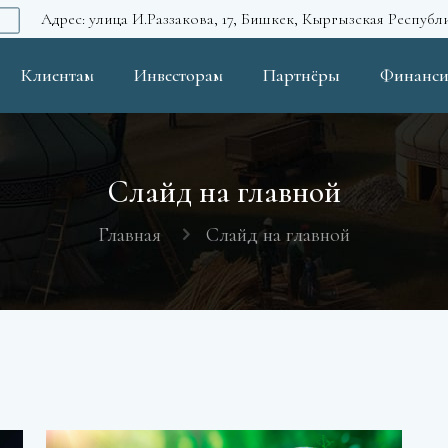
Адрес: улица И.Раззакова, 17, Бишкек, Кыргызская Республ
Клиентам
Инвесторам
Партнёры
Финанси
Слайд на главной
Главная
Слайд на главной