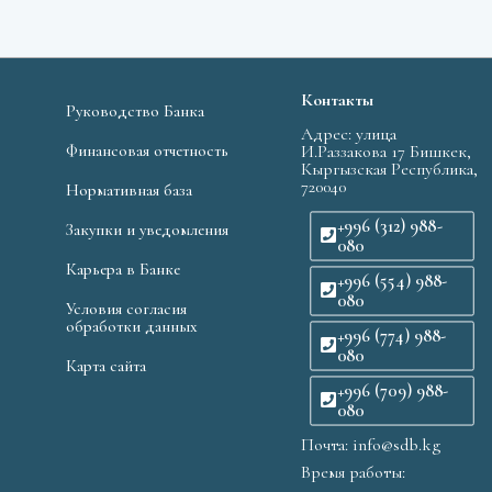
Контакты
Руководство Банка
Адрес: улица
Финансовая отчетность
И.Раззакова 17 Бишкек,
Кыргызская Республика,
720040
Нормативная база
+996 (312) 988-
Закупки и уведомления
080
Карьера в Банке
+996 (554) 988-
080
Условия согласия
обработки данных
+996 (774) 988-
080
Карта сайта
+996 (709) 988-
080
Почта: info@sdb.kg
Время работы: