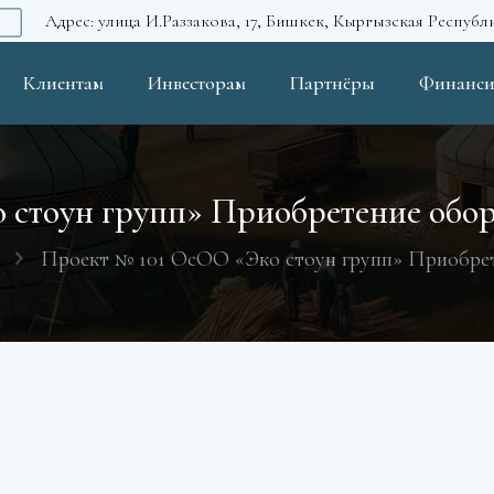
Адрес: улица И.Раззакова, 17, Бишкек, Кыргызская Республ
Клиентам
Инвесторам
Партнёры
Финанси
стоун групп» Приобретение обор
Проект № 101 ОсОО «Эко стоун групп» Приобрет