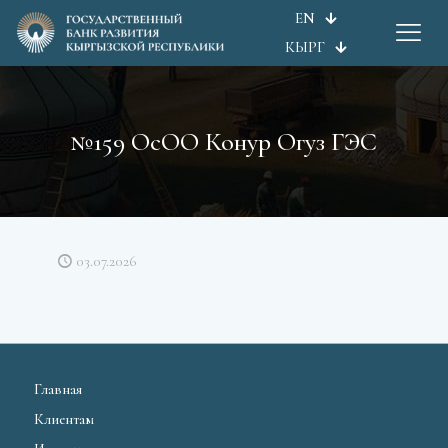
EN
КЫРГ
№159 ОсОО Конур Огуз ГЭС
03.07.2026
Главная
Клиентам