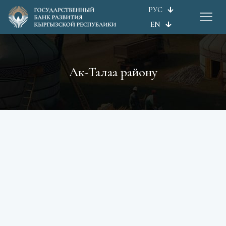
РУС
EN
Ак-Талаа району