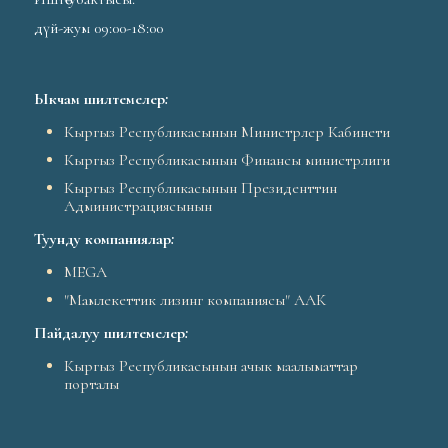
дүй-жум 09:00-18:00
Ыкчам шилтемелер
:
Кыргыз Республикасынын Министрлер Кабинети
Кыргыз Республикасынын Финансы министрлиги
Кыргыз Республикасынын Президенттин
Администрациясынын
Туунду компаниялар
:
MEGA
"Мамлекеттик лизинг компаниясы" ААК
Пайдалуу шилтемелер
:
Кыргыз Республикасынын ачык маалыматтар
порталы