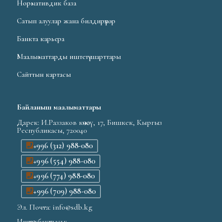
Нормативдик база
Сатып алуулар жана билдирүүлөр
Банкта карьера
Маалыматтарды иштетүү шарттары
Сайттын картасы
Байланыш маалыматтары
Дарек: И.Раззаков көчөсү, 17, Бишкек, Кыргыз
Республикасы, 720040
+996 (312) 988-080
+996 (554) 988-080
+996 (774) 988-080
+996 (709) 988-080
Эл. Почта: info@sdb.kg
Иштөө убактысы: