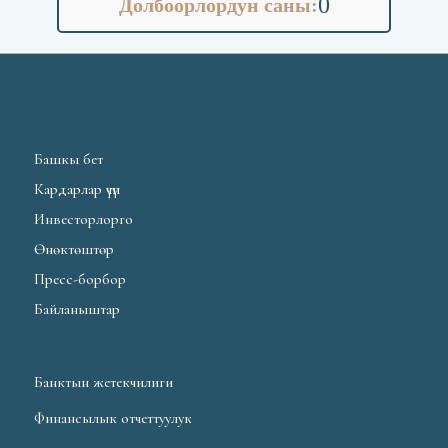
0
Долбоорлордун саны:
Башкы бет
Кардарлар үчүн
Инвесторлорго
Өнөктөштөр
Пресс-борбор
Байланыштар
Банктын жетекчилиги
Финансылык отчеттуулук