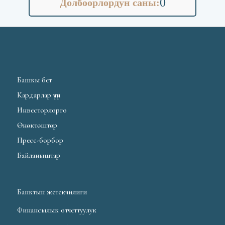
0
Долбоорлордун саны:
Башкы бет
Кардарлар үчүн
Инвесторлорго
Өнөктөштөр
Пресс-борбор
Байланыштар
Банктын жетекчилиги
Финансылык отчеттуулук