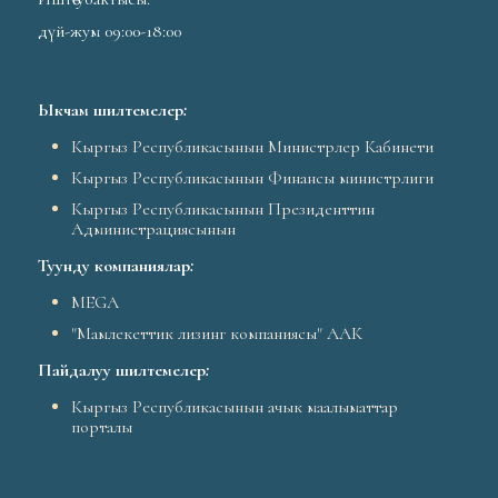
дүй-жум 09:00-18:00
Ыкчам шилтемелер
:
Кыргыз Республикасынын Министрлер Кабинети
Кыргыз Республикасынын Финансы министрлиги
Кыргыз Республикасынын Президенттин
Администрациясынын
Туунду компаниялар
:
MEGA
"Мамлекеттик лизинг компаниясы" ААК
Пайдалуу шилтемелер
:
Кыргыз Республикасынын ачык маалыматтар
порталы