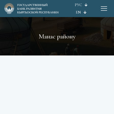
РУС
EN
Манас району