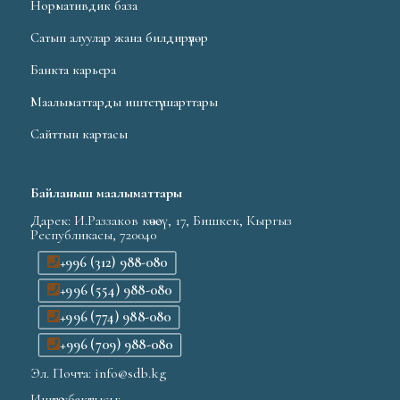
Нормативдик база
Сатып алуулар жана билдирүүлөр
Банкта карьера
Маалыматтарды иштетүү шарттары
Сайттын картасы
Байланыш маалыматтары
Дарек: И.Раззаков көчөсү, 17, Бишкек, Кыргыз
Республикасы, 720040
+996 (312) 988-080
+996 (554) 988-080
+996 (774) 988-080
+996 (709) 988-080
Эл. Почта: info@sdb.kg
Иштөө убактысы: