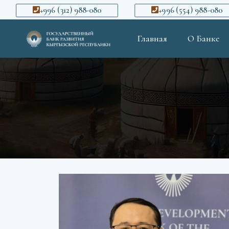
+996 (312) 988-080
+996 (554) 988-080
Главная
О Банке