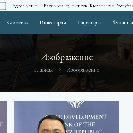
Адрес: улица И.Раззакова, 17, Бишкек, Кыргызская Республ
Клиентам
Инвесторам
Партнёры
Финанси
Изображение
Главная
Изображение