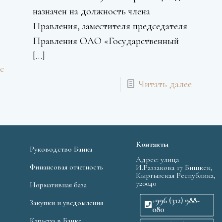
назначен на должность члена
Правления, заместителя председателя
Правления ОАО «Государственный
[…]
е
Читать далее
Контакты
Руководство Банка
Адрес: улица
Финансовая отчетность
И.Раззакова 17 Бишкек,
Кыргызская Республика,
720040
Нормативная база
+996 (312) 988-
Закупки и уведомления
080
Карьера в Банке