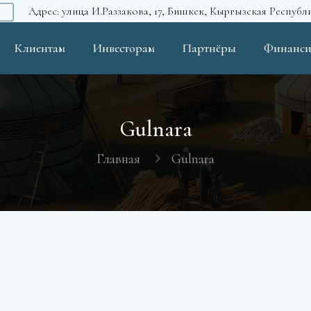
Адрес: улица И.Раззакова, 17, Бишкек, Кыргызская Республ
Клиентам
Инвесторам
Партнёры
Финанси
Gulnara
Главная
Gulnara