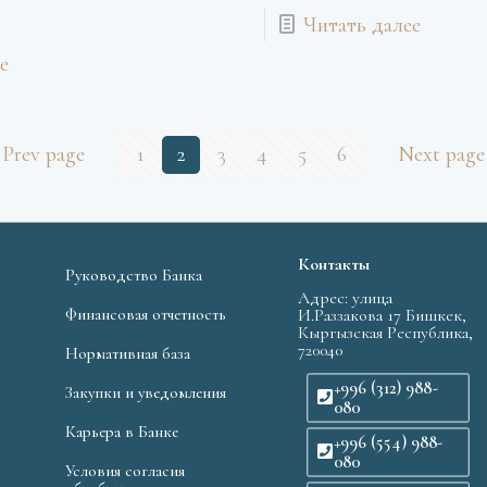
Читать далее
е
Prev page
1
2
3
4
5
6
Next page
Контакты
Руководство Банка
Адрес: улица
Финансовая отчетность
И.Раззакова 17 Бишкек,
Кыргызская Республика,
720040
Нормативная база
+996 (312) 988-
Закупки и уведомления
080
Карьера в Банке
+996 (554) 988-
080
Условия согласия