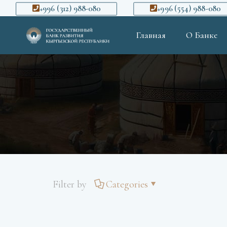
+996 (312) 988-080
+996 (554) 988-080
Главная
О Банке
Filter by
Categories