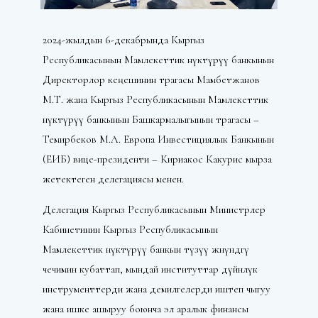
2024-жылдын 6-декабрында Кыргыз
Республикасынын Мамлекеттик өнүктүрүү банкынын
Директорлор кеңешинин төрагасы Мамбетжанов
М.Т. жана Кыргыз Республикасынын Мамлекеттик
өнүктүрүү банкынын Башкармалыгынын төрагасы –
Темирбеков М.А. Европа Инвестициялык Банкынын
(ЕИБ) вице-президенти – Кириакос Какурис мырза
жетектеген делегациясы менен.
Делегация Кыргыз Республикасынын Министрлер
Кабинетинин Кыргыз Республикасынын
Мамлекеттик өнүктүрүү банкын түзүү жөнүндөгү
чечимин кубаттап, мындай институттар дүйнөлүк
инструменттерди жана демилгелерди иштеп чыгуу
жана ишке ашыруу боюнча эл аралык финансы