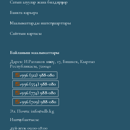
Сатып алуулар жана билдирүүлөр
Банкта карьера
Маалыматтарды иштетүү шарттары
Сайттын картасы
Байланыш маалыматтары
Дарек: И.Раззаков көчөсү, 17, Бишкек, Кыргыз
Республикасы, 720040
+996 (312) 988-080
+996 (554) 988-080
+996 (774) 988-080
+996 (709) 988-080
Эл. Почта: info@sdb.kg
Иштөө убактысы:
дүй-жум 09:00-18:00