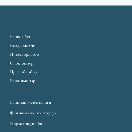
Башкы бет
Кардарлар үчүн
Инвесторлорго
Өнөктөштөр
Пресс-борбор
Байланыштар
Банктын жетекчилиги
Финансылык отчеттуулук
Нормативдик база