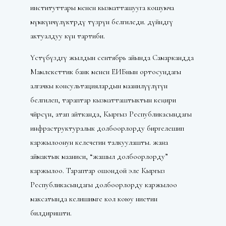
институттары менен кызматташууга кошумча
мүмкүнчүлүктөрдү түзөрүн белгиледи. дүйнөдөгү
актуалдуу күн тартиби.
Үстүбүздөгү жылдын сентябрь айында Самаркандда
Мамлекеттик банк менен ЕИБнын ортосундагы
алгачкы консультациялардын маанилүүлүгүн
белгилеп, тараптар кызматташтыктын кеңири
чөйрөсүн, атап айтканда, Кыргыз Республикасындагы
инфраструктуралык долбоорлорду биргелешип
каржылоонун келечегин талкуулашты. жана
аймактык мааниси, “жашыл долбоорлорду”
каржылоо. Тараптар ошондой эле Кыргыз
Республикасындагы долбоорлорду каржылоо
максатында келишимге кол коюу ниетин
билдиришти.