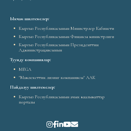
Ыкчам шилтемелер
:
Кыргыз Республикасынын Министрлер Кабинети
Кыргыз Республикасынын Финансы министрлиги
Кыргыз Республикасынын Президенттин
Администрациясынын
Туунду компаниялар
:
MEGA
"Мамлекеттик лизинг компаниясы" ААК
Пайдалуу шилтемелер
:
Кыргыз Республикасынын ачык маалыматтар
порталы