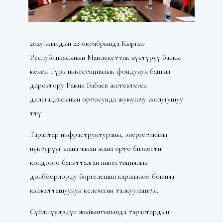
2025-жылдын 22-октябрында Кыргыз
Республикасынын Мамлекеттик өнүктүрүү банкы
менен Түрк инвестициялык фондунун башкы
директору Рамил Бабаев жетектеген
делегациясынын ортосунда жумушчу жолугушуу
өттү.
Тараптар инфраструктураны, энергетиканы
өнүктүрүүгө жана чакан жана орто бизнести
колдоого багытталган инвестициялык
долбоорлорду биргелешип каржылоо боюнча
кызматташуунун келечегин талкуулашты.
Сүйлөшүүлөрдүн жыйынтыгында тараптардын