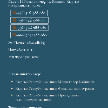
Дарек: И.Раззаков көчөсү, 17, Бишкек, Кыргыз
Республикасы, 720040
+996 (312) 988-080
+996 (554) 988-080
+996 (774) 988-080
+996 (709) 988-080
Эл. Почта: info@sdb.kg
Иштөө убактысы:
дүй-жум 09:00-18:00
Ыкчам шилтемелер
:
Кыргыз Республикасынын Министрлер Кабинети
Кыргыз Республикасынын Финансы министрлиги
Кыргыз Республикасынын Президенттин
Администрациясынын
Туунду компаниялар
: