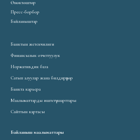
Өнөктөштөр
Пресс-борбор
Байланыштар
Банктын жетекчилиги
Финансылык отчеттуулук
Нормативдик база
Сатып алуулар жана билдирүүлөр
Банкта карьера
Маалыматтарды иштетүү шарттары
Сайттын картасы
Байланыш маалыматтары