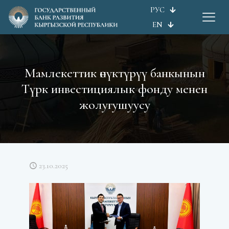
РУС
EN
Мамлекеттик өнүктүрүү банкынын
Түрк инвестициялык фонду менен
жолугушуусу
23.10.2025