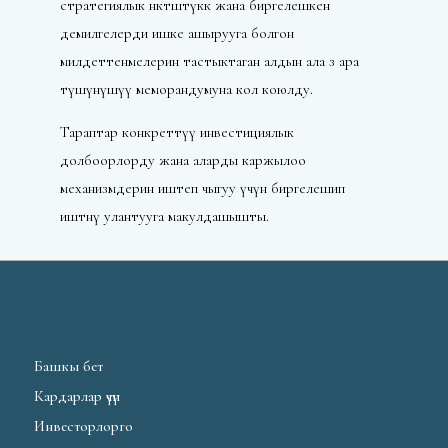
стратегиялык өнөктөштүккө жана биргелешкен
демилгелерди ишке ашырууга болгон
милдеттенмелерин тастыктаган алдын ала өз ара
түшүнүшүү меморандумуна кол коюлду.
Тараптар конкреттүү инвестициялык
долбоорлорду жана аларды каржылоо
механизмдерин иштеп чыгуу үчүн биргелешип
иштөөнү улантууга макулдашышты.
Башкы бет
Кардарлар үчүн
Инвесторлорго