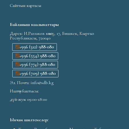
Сайттын картасы
Байланыш маалыматтары
Дарек: И.Раззаков көчөсү, 17, Бишкек, Кыргыз
Республикасы, 720040
+996 (312) 988-080
+996 (554) 988-080
+996 (774) 988-080
+996 (709) 988-080
Эл. Почта: info@sdb.kg
Иштөө убактысы:
дүй-жум 09:00-18:00
Ыкчам шилтемелер
: