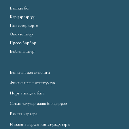
Башкы бет
Кардарлар үчүн
Инвесторлорго
Өнөктөштөр
Пресс-борбор
Байланыштар
Банктын жетекчилиги
Финансылык отчеттуулук
Нормативдик база
Сатып алуулар жана билдирүүлөр
Банкта карьера
Маалыматтарды иштетүү шарттары