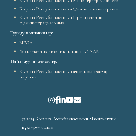
Кыргыз Республикасынын Министрлер Кабинети
Кыргыз Республикасынын Финансы министрлиги
Кыргыз Республикасынын Президенттин
Администрациясынын
Туунду компаниялар
:
MEGA
"Мамлекеттик лизинг компаниясы" ААК
Пайдалуу шилтемелер
:
Кыргыз Республикасынын ачык маалыматтар
порталы
© 2024 Кыргыз Республикасынын Мамлекеттик
өнүктүрүү банкы