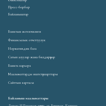
Пресс-борбор
Байланыштар
Банктын жетекчилиги
Финансылык отчеттуулук
Нормативдик база
Сатып алуулар жана билдирүүлөр
Банкта карьера
Маалыматтарды иштетүү шарттары
Сайттын картасы
Байланыш маалыматтары
Дарек: И.Раззаков көчөсү, 17, Бишкек, Кыргыз