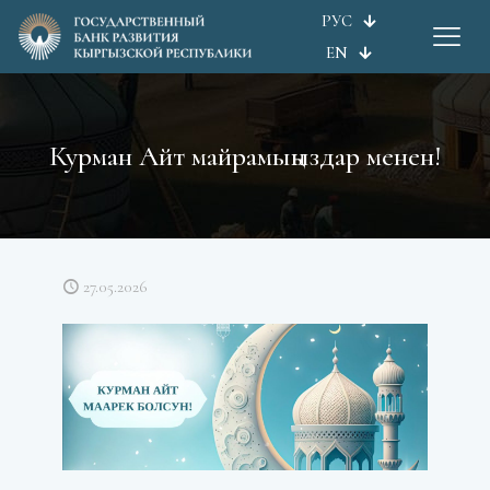
РУС
EN
Курман Айт майрамыңыздар менен!
27.05.2026