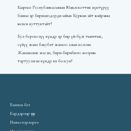
Кыргыз Республикасынын Мамлекеттик өнүктүрүү
банкы ар бириңиздерди ыйык Курман айт майрамы
менен куттуктайт!
Бул берекелүү күндөр ар бир үй-бүлөгө тынчтык,
сүйүү жана бакубат жашоо алып келсин.
Жакшылык жасап, бири-бирибизге мээрим
тартуулаган күндөр көп болсун!
Башкы бет
Кардарлар үчүн
Инвесторлорго
Өнөктөштөр