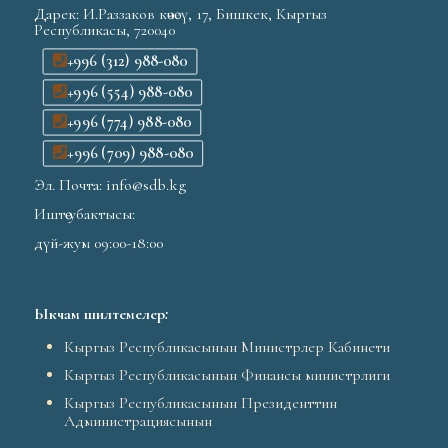
Дарек: И.Раззаков көчөсү, 17, Бишкек, Кыргыз
Республикасы, 720040
+996 (312) 988-080
+996 (554) 988-080
+996 (774) 988-080
+996 (709) 988-080
Эл. Почта: info@sdb.kg
Иштөө убактысы:
дүй-жум 09:00-18:00
Ыкчам шилтемелер
:
Кыргыз Республикасынын Министрлер Кабинети
Кыргыз Республикасынын Финансы министрлиги
Кыргыз Республикасынын Президенттин
Администрациясынын