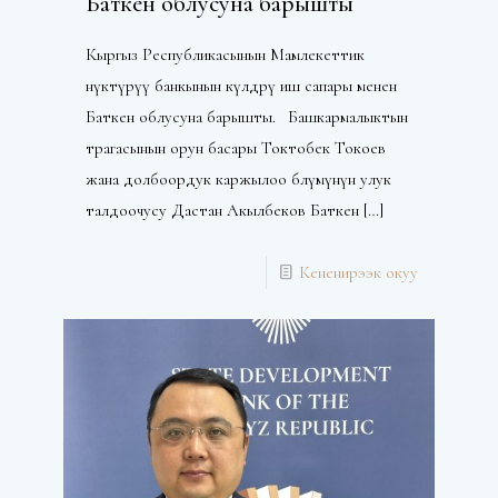
Баткен облусуна барышты
Кыргыз Республикасынын Мамлекеттик
өнүктүрүү банкынын өкүлдөрү иш сапары менен
Баткен облусуна барышты.⠀Башкармалыктын
төрагасынын орун басары Токтобек Токоев
жана долбоордук каржылоо бөлүмүнүн улук
талдоочусу Дастан Акылбеков Баткен
[…]
Кененирээк окуу