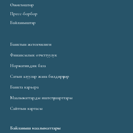
Өнөктөштөр
Пресс-борбор
Байланыштар
Банктын жетекчилиги
Финансылык отчеттуулук
Нормативдик база
Сатып алуулар жана билдирүүлөр
Банкта карьера
Маалыматтарды иштетүү шарттары
Сайттын картасы
Байланыш маалыматтары