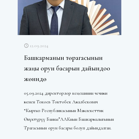
12.09.2024
Башкарманын төрагасынын
жаңы орун басарын дайындоо
жөнүндө
05.09.2024 директорлор кеңешинин чечими
менен Токоев Токтобек Амалбекович
“Кыргыз Республикасынын Мамлекеттик
Өнүктүрүү Банкы”ААКнын Башкармалыгынын
Төрагасынын орун басары болуп дайындалган.