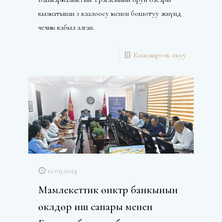
кызматынан өз каалоосу менен бошотуу жөнүндө
чечим кабыл алган.
Кененирээк окуу
12.09.2024
Мамлекеттик өнүктүрүү банкынын
өкүлдөрү иш сапары менен