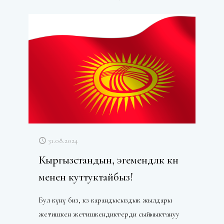
31.08.2024
Кыргызстандын, эгемендүүлүк күнү
менен куттуктайбыз!
Бул күнү биз, көз карандысыздык жылдары
жетишкен жетишкендиктерди сыймыктануу