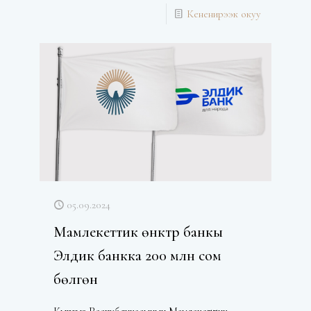
Кененирээк окуу
05.09.2024
Мамлекеттик өнүктүрүү банкы
Элдик банкка 200 млн сом
бөлгөн
Кыргыз Республикасынын Мамлекеттик