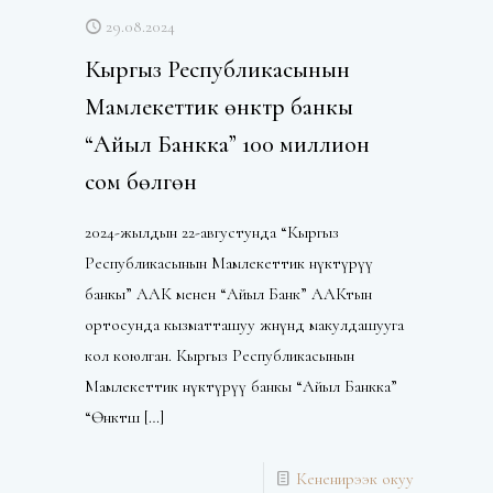
29.08.2024
Кыргыз Республикасынын
Мамлекеттик өнүктүрүү банкы
“Айыл Банкка” 100 миллион
сом бөлгөн
2024-жылдын 22-августунда “Кыргыз
Республикасынын Мамлекеттик өнүктүрүү
банкы” ААК менен “Айыл Банк” ААКтын
ортосунда кызматташуу жөнүндө макулдашууга
кол коюлган. Кыргыз Республикасынын
Мамлекеттик өнүктүрүү банкы “Айыл Банкка”
“Өнөктөш
[…]
Кененирээк окуу