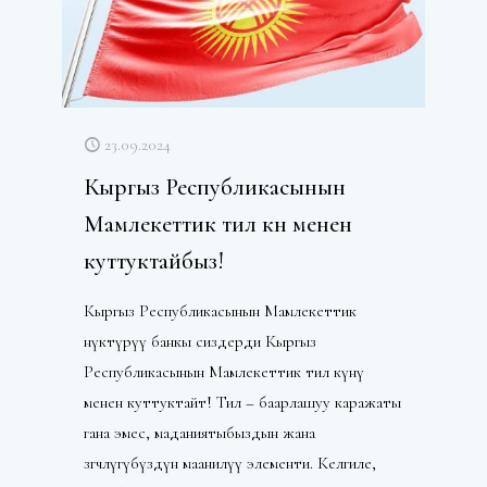
23.09.2024
Кыргыз Республикасынын
Мамлекеттик тил күнү менен
куттуктайбыз!
Кыргыз Республикасынын Мамлекеттик
өнүктүрүү банкы сиздерди Кыргыз
Республикасынын Мамлекеттик тил күнү
менен куттуктайт! Тил – баарлашуу каражаты
гана эмес, маданиятыбыздын жана
өзгөчөлүгүбүздүн маанилүү элементи. Келгиле,