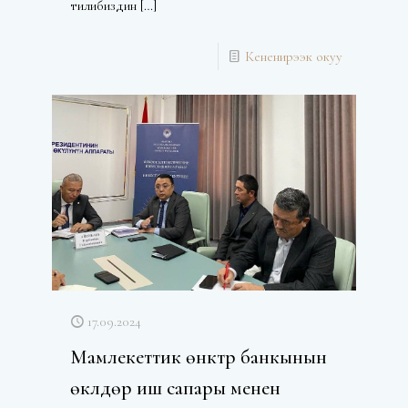
тилибиздин
[…]
Кененирээк окуу
17.09.2024
Мамлекеттик өнүктүрүү банкынын
өкүлдөрү иш сапары менен