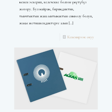
менен эскерип, келечекке болгон үмүтүбүз
жогору. Бул майрам, биримдиктин,
тынчтыктын жана ынтымактын символу болуп,
жаңы жетишкендиктерге алып
[…]
Кененирээк окуу