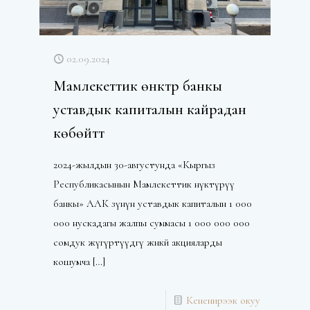
02.09.2024
Мамлекеттик өнүктүрүү банкы
уставдык капиталын кайрадан
көбөйттү
2024-жылдын 30-августунда «Кыргыз
Республикасынын Мамлекеттик өнүктүрүү
банкы» ААК өзүнүн уставдык капиталын 1 000
000 нускадагы жалпы суммасы 1 000 000 000
сомдук жүгүртүүдөгү жөнөкөй акцияларды
кошумча
[…]
Кененирээк окуу