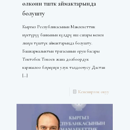
өлкөнүн түштүк аймактарында
болушту
Кыргыз Республикасынын Мамлекеттик
өнүктүрүү банкынын өкүлдөрү иш сапары менен
өлкөнүн түштүк аймактарында болушту.
Башкармалыктын төрагасынын орун басары
Токтобек Токоев жана долбоордук
каржылоо бөлүмүнүн улук талдоочусу Дастан
[…]
Кененирээк окуу