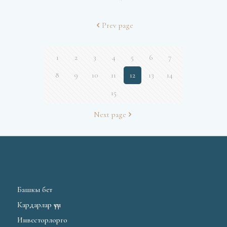
Prev page
1
2
3
4
5
6
7
8
9
10
11
12
13
14
15
Next page
Башкы бет
Кардарлар үчүн
Инвесторлорго