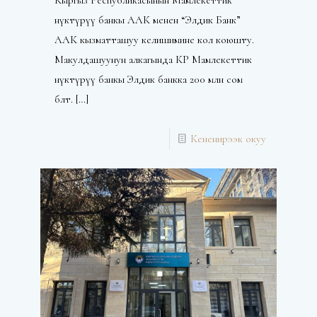
өнүктүрүү банкы ААК менен “Элдик Банк”
ААК кызматташуу келишимине кол коюшту.
Макулдашуунун алкагында КР Мамлекеттик
өнүктүрүү банкы Элдик банкка 200 млн сом
бөлөт.
[…]
Кененирээк окуу