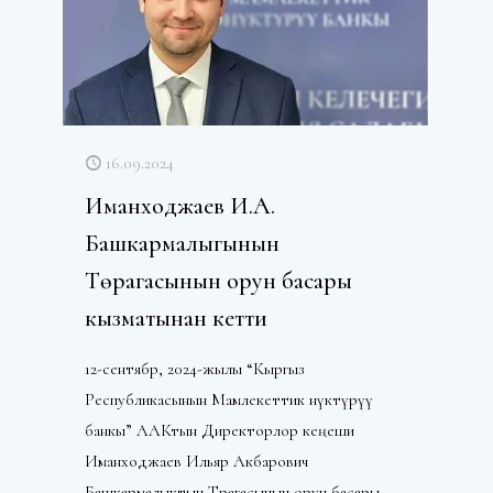
16.09.2024
Иманходжаев И.А.
Башкармалыгынын
Төрагасынын орун басары
кызматынан кетти
12-сентябр, 2024-жылы “Кыргыз
Республикасынын Мамлекеттик өнүктүрүү
банкы” ААКтын Директорлор кеңеши
Иманходжаев Ильяр Акбарович
Башкармалыктын Төрагасынын орун басары