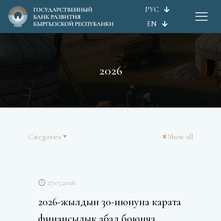
РУС
EN
2026
Categories
Show all
27.07.2026
2026-жылдын 30-июнуна карата
финансылык абал боюнча