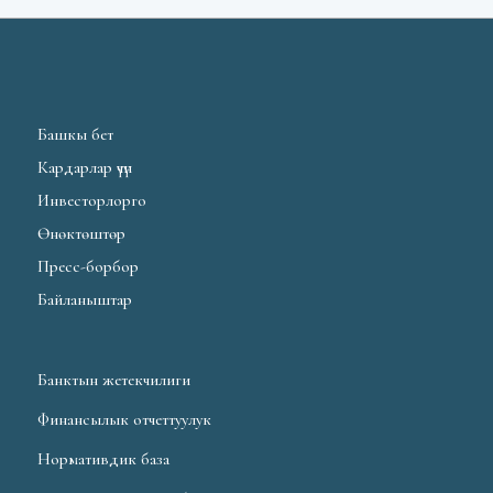
Башкы бет
Кардарлар үчүн
Инвесторлорго
Өнөктөштөр
Пресс-борбор
Байланыштар
Банктын жетекчилиги
Финансылык отчеттуулук
Нормативдик база