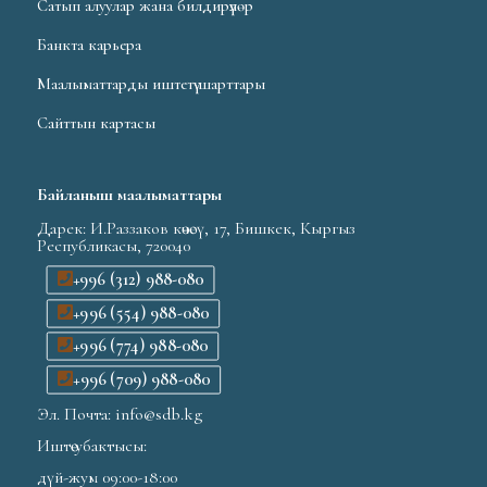
Сатып алуулар жана билдирүүлөр
Банкта карьера
Маалыматтарды иштетүү шарттары
Сайттын картасы
Байланыш маалыматтары
Дарек: И.Раззаков көчөсү, 17, Бишкек, Кыргыз
Республикасы, 720040
+996 (312) 988-080
+996 (554) 988-080
+996 (774) 988-080
+996 (709) 988-080
Эл. Почта: info@sdb.kg
Иштөө убактысы:
дүй-жум 09:00-18:00