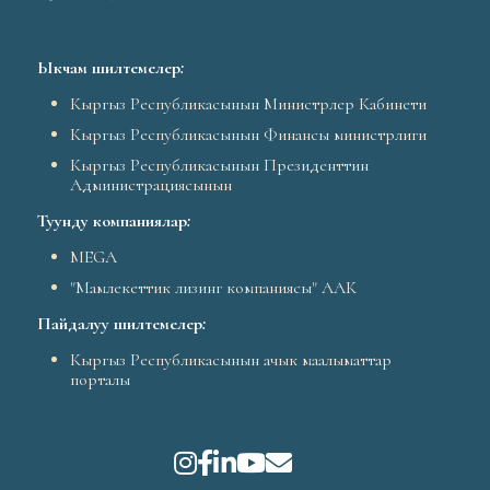
Ыкчам шилтемелер
:
Кыргыз Республикасынын Министрлер Кабинети
Кыргыз Республикасынын Финансы министрлиги
Кыргыз Республикасынын Президенттин
Администрациясынын
Туунду компаниялар
:
MEGA
"Мамлекеттик лизинг компаниясы" ААК
Пайдалуу шилтемелер
:
Кыргыз Республикасынын ачык маалыматтар
порталы