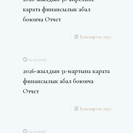
карата финансылык абал
боюнча Отчет
Кененирээк окуу
15.04.2026
2026-жылдын 31-мартына карата
финансылык абал боюнча
Отчет
Кененирээк окуу
13.03.2026