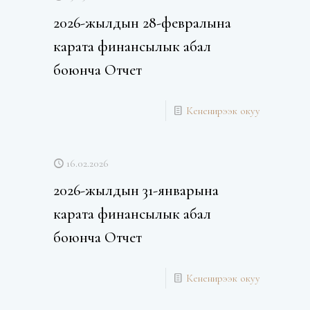
2026-жылдын 28-февралына
карата финансылык абал
боюнча Отчет
Кененирээк окуу
16.02.2026
2026-жылдын 31-январына
карата финансылык абал
боюнча Отчет
Кененирээк окуу