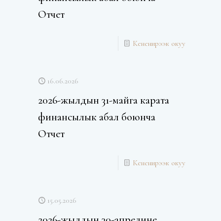
Отчет
Кененирээк окуу
16.06.2026
2026-жылдын 31-майга карата
финансылык абал боюнча
Отчет
Кененирээк окуу
15.05.2026
2026-жылдын 30-апрелине