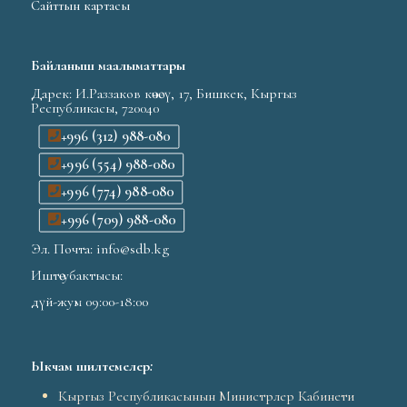
Сайттын картасы
Байланыш маалыматтары
Дарек: И.Раззаков көчөсү, 17, Бишкек, Кыргыз
Республикасы, 720040
+996 (312) 988-080
+996 (554) 988-080
+996 (774) 988-080
+996 (709) 988-080
Эл. Почта: info@sdb.kg
Иштөө убактысы:
дүй-жум 09:00-18:00
Ыкчам шилтемелер
:
Кыргыз Республикасынын Министрлер Кабинети