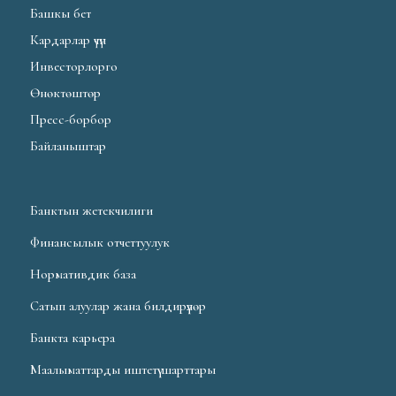
Башкы бет
Кардарлар үчүн
Инвесторлорго
Өнөктөштөр
Пресс-борбор
Байланыштар
Банктын жетекчилиги
Финансылык отчеттуулук
Нормативдик база
Сатып алуулар жана билдирүүлөр
Банкта карьера
Маалыматтарды иштетүү шарттары