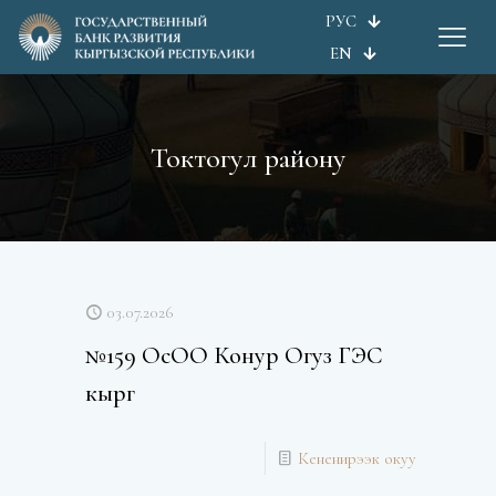
РУС
EN
Токтогул району
03.07.2026
№159 ОсОО Конур Огуз ГЭС
кырг
Кененирээк окуу