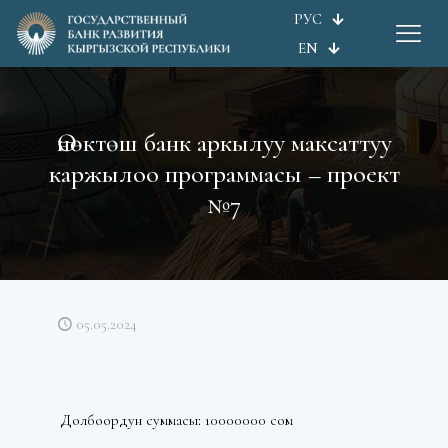
РУС
EN
Өнөктөш банк аркылуу максаттуу
каржылоо программасы – проект
№7
05.05.2024
Долбоордун суммасы: 10000000 сом