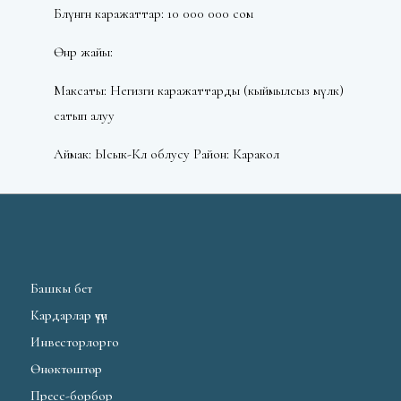
Бөлүнгөн каражаттар: 10 000 000 сом
Өнөр жайы:
Максаты: Негизги каражаттарды (кыймылсыз мүлк)
сатып алуу
Аймак: Ысык-Көл облусу Район: Каракол
Башкы бет
Кардарлар үчүн
Инвесторлорго
Өнөктөштөр
Пресс-борбор