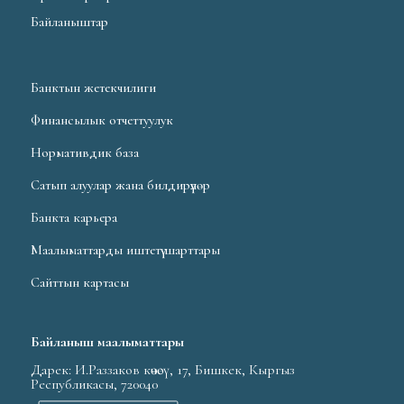
Байланыштар
Банктын жетекчилиги
Финансылык отчеттуулук
Нормативдик база
Сатып алуулар жана билдирүүлөр
Банкта карьера
Маалыматтарды иштетүү шарттары
Сайттын картасы
Байланыш маалыматтары
Дарек: И.Раззаков көчөсү, 17, Бишкек, Кыргыз
Республикасы, 720040