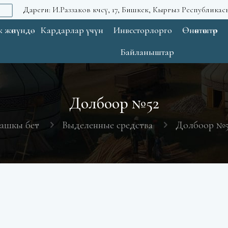
Дареги: И.Раззаков көчөсү, 17, Бишкек, Кыргыз Республикас
 жөнүндө
Кардарлар үчүн
Инвесторлорго
Өнөктөштөр
Байланыштар
Долбоор №52
ашкы бет
Выделенные средства
Долбоор №