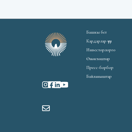
Башкы бет
Кардарлар үчүн
Инвесторлорго
Өнөктөштөр
Пресс-борбор
Байланыштар