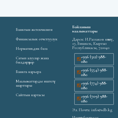
Байланыш
Банктын жетекчилиги
маалыматтары
Финансылык отчеттуулук
Дарек: И.Раззаков көчөсү,
17, Бишкек, Кыргыз
Республикасы, 720040
Нормативдик база
+996 (312) 988-
Сатып алуулар жана
080
билдирүүлөр
+996 (554) 988-
Банкта карьера
080
Маалыматтарды иштетүү
+996 (774) 988-
шарттары
080
Сайттын картасы
+996 (709) 988-
080
Эл. Почта: info@sdb.kg
Иштөө убактысы: