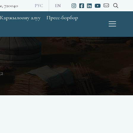
ы, 720040
РУС
EN
Каржылоону алуу
Пресс-борбор
52