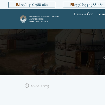
+996 (312) 988-080
+996 (554) 988-080
Башкы бет
Банк
Б
20.02.2025