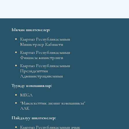
Ыкчам шилтемелер
:
Кыргыз Республикасынын
Министрлер Кабинети
Кыргыз Республикасынын
Финансы министрлиги
Кыргыз Республикасынын
Президенттин
Администрациясынын
Туунду компаниялар
:
MEGA
"Мамлекеттик лизинг компаниясы"
ААК
Пайдалуу шилтемелер
:
Кыргыз Республикасынын ачык