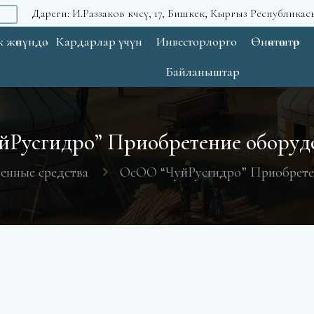
Дареги: И.Раззаков көчөсү, 17, Бишкек, Кыргыз Республикас
 жөнүндө
Кардарлар үчүн
Инвесторлорго
Өнөктөштөр
Байланыштар
Русгидро” Приобретение оборуд
енные средства
ОсОО “ЧуйРусгидро” Приобрете