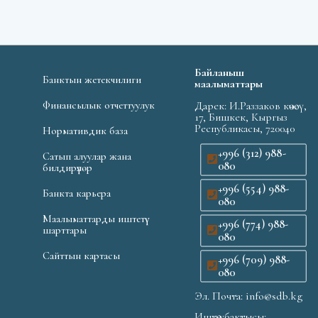
Байланыш
Банктын жетекчилиги
маалыматтары
Финансылык отчеттуулук
Дарек: И.Раззаков көчөсү,
17, Бишкек, Кыргыз
Республикасы, 720040
Нормативдик база
+996 (312) 988-
Сатып алуулар жана
080
билдирүүлөр
+996 (554) 988-
Банкта карьера
080
Маалыматтарды иштетүү
+996 (774) 988-
шарттары
080
Сайттын картасы
+996 (709) 988-
080
Эл. Почта: info@sdb.kg
Иштөө убактысы: