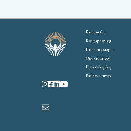
Башкы бет
Кардарлар үчүн
Инвесторлорго
Өнөктөштөр
Пресс-борбор
Байланыштар