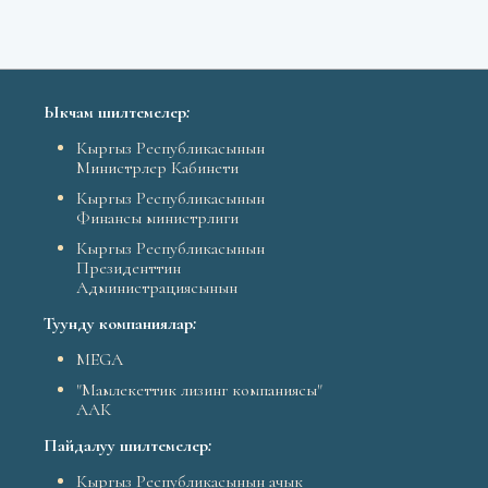
Ыкчам шилтемелер
:
Кыргыз Республикасынын
Министрлер Кабинети
Кыргыз Республикасынын
Финансы министрлиги
Кыргыз Республикасынын
Президенттин
Администрациясынын
Туунду компаниялар
:
MEGA
"Мамлекеттик лизинг компаниясы"
ААК
Пайдалуу шилтемелер
:
Кыргыз Республикасынын ачык