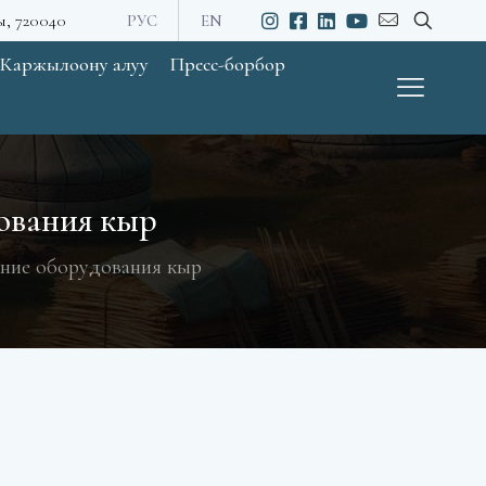
ы, 720040
РУС
EN
Каржылоону алуу
Пресс-борбор
ования кыр
ние оборудования кыр