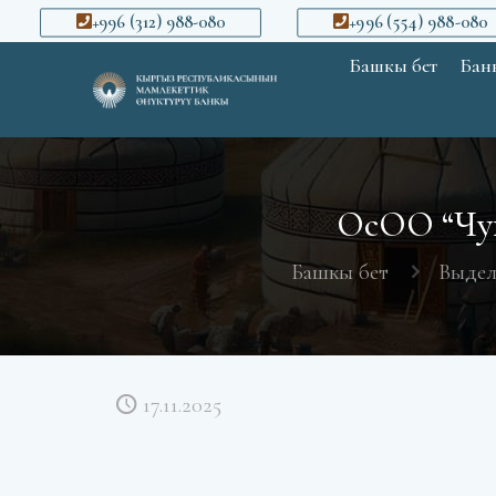
+996 (312) 988-080
+996 (554) 988-080
Башкы бет
Банк
ОсОО “Чуй
Башкы бет
Выдел
17.11.2025