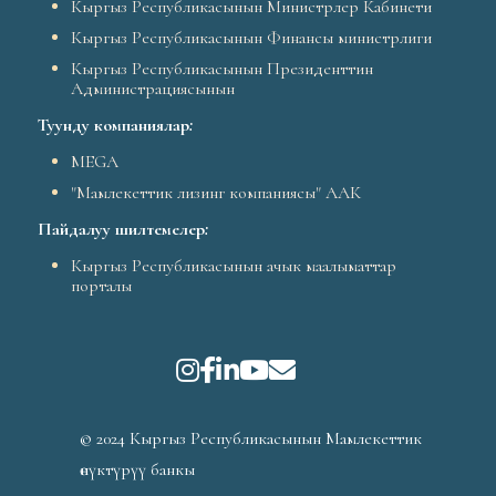
Кыргыз Республикасынын Министрлер Кабинети
Кыргыз Республикасынын Финансы министрлиги
Кыргыз Республикасынын Президенттин
Администрациясынын
Туунду компаниялар
:
MEGA
"Мамлекеттик лизинг компаниясы" ААК
Пайдалуу шилтемелер
:
Кыргыз Республикасынын ачык маалыматтар
порталы
© 2024 Кыргыз Республикасынын Мамлекеттик
өнүктүрүү банкы