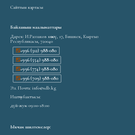
Сайттын картасы
Байланыш маалыматтары
Дарек: И.Раззаков көчөсү, 17, Бишкек, Кыргыз
Республикасы, 720040
+996 (312) 988-080
+996 (554) 988-080
+996 (774) 988-080
+996 (709) 988-080
Эл. Почта: info@sdb.kg
Иштөө убактысы:
дүй-жум 09:00-18:00
Ыкчам шилтемелер
: