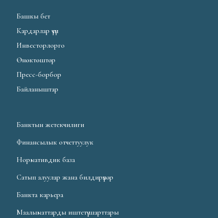
Башкы бет
Кардарлар үчүн
Инвесторлорго
Өнөктөштөр
Пресс-борбор
Байланыштар
Банктын жетекчилиги
Финансылык отчеттуулук
Нормативдик база
Сатып алуулар жана билдирүүлөр
Банкта карьера
Маалыматтарды иштетүү шарттары