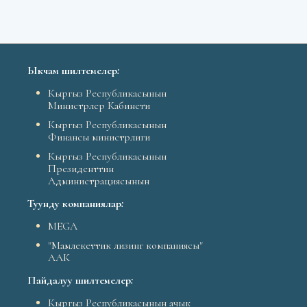
Ыкчам шилтемелер
:
Кыргыз Республикасынын
Министрлер Кабинети
Кыргыз Республикасынын
Финансы министрлиги
Кыргыз Республикасынын
Президенттин
Администрациясынын
Туунду компаниялар
:
MEGA
"Мамлекеттик лизинг компаниясы"
ААК
Пайдалуу шилтемелер
:
Кыргыз Республикасынын ачык