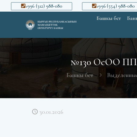
+996 (312) 988-080
+996 (554) 988-080
Башкы бет
Банк
№130 ОсОО ПП 
Башкы бет
Выделенные
30.01.2026