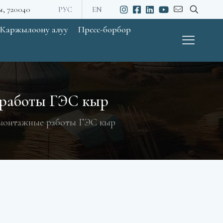
ы, 720040
РУС
EN
Каржылоону алуу
Пресс-борбор
работы ГЭС кыр
онтажные работы ГЭС кыр