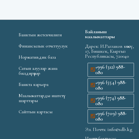
Байланыш
Банктын жетекчилиги
маалыматтары
Финансылык отчеттуулук
Дарек: И.Раззаков көчөсү,
17, Бишкек, Кыргыз
Республикасы, 720040
Нормативдик база
+996 (312) 988-
Сатып алуулар жана
080
билдирүүлөр
+996 (554) 988-
Банкта карьера
080
Маалыматтарды иштетүү
+996 (774) 988-
шарттары
080
Сайттын картасы
+996 (709) 988-
080
Эл. Почта: info@sdb.kg
Иштөө убактысы: