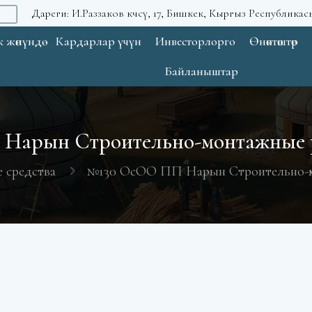
Дареги: И.Раззаков көчөсү, 17, Бишкек, Кыргыз Республикас
 жөнүндө
Кардарлар үчүн
Инвесторлорго
Өнөктөштөр
Байланыштар
Нарын Строительно-монтажные 
 средства
№130 ОсОО ПП Нарын Строительно-м