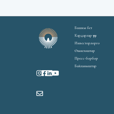
Башкы бет
Кардарлар үчүн
Инвесторлорго
Өнөктөштөр
Пресс-борбор
Байланыштар