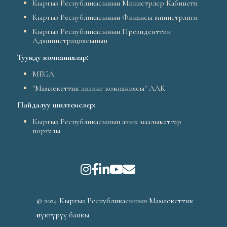
Кыргыз Республикасынын Министрлер Кабинети
Кыргыз Республикасынын Финансы министрлиги
Кыргыз Республикасынын Президенттин
Администрациясынын
Туунду компаниялар
:
MEGA
"Мамлекеттик лизинг компаниясы" ААК
Пайдалуу шилтемелер
:
Кыргыз Республикасынын ачык маалыматтар
порталы
© 2024 Кыргыз Республикасынын Мамлекеттик
өнүктүрүү банкы