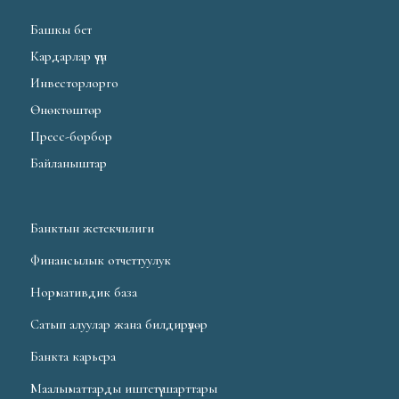
Башкы бет
Кардарлар үчүн
Инвесторлорго
Өнөктөштөр
Пресс-борбор
Байланыштар
Банктын жетекчилиги
Финансылык отчеттуулук
Нормативдик база
Сатып алуулар жана билдирүүлөр
Банкта карьера
Маалыматтарды иштетүү шарттары