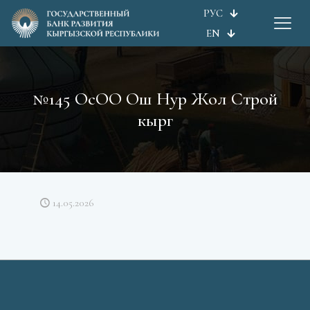
РУС
EN
№145 ОсОО Ош Нур Жол Строй
кырг
14.05.2026