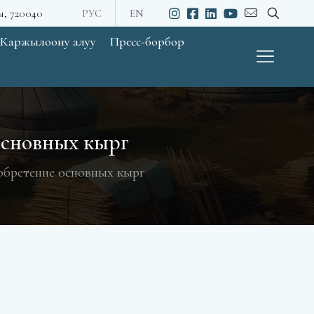
ы, 720040
РУС
EN
Каржылоону алуу
Пресс-борбор
сновных кырг
бретение основных кырг