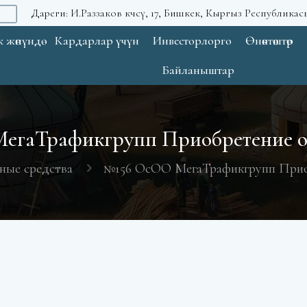
Дареги: И.Раззаков көчөсү, 17, Бишкек, Кыргыз Республикас
 жөнүндө
Кардарлар үчүн
Инвесторлорго
Өнөктөштөр
Байланыштар
егаТрафикгрупп Приобретение о
ные средства
№156 ОсОО МегаТрафикгрупп Прио