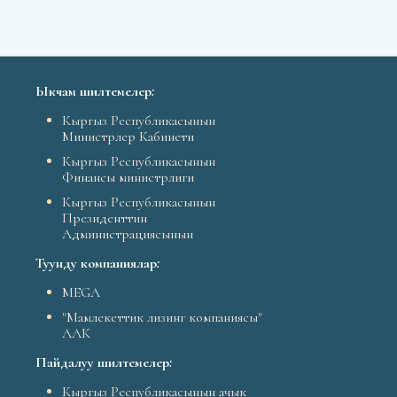
Ыкчам шилтемелер
:
Кыргыз Республикасынын
Министрлер Кабинети
Кыргыз Республикасынын
Финансы министрлиги
Кыргыз Республикасынын
Президенттин
Администрациясынын
Туунду компаниялар
:
MEGA
"Мамлекеттик лизинг компаниясы"
ААК
Пайдалуу шилтемелер
:
Кыргыз Республикасынын ачык