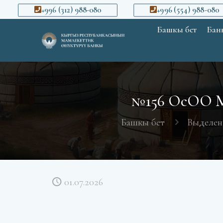
+996 (312) 988-080
+996 (554) 988-080
Башкы бет
Банк
№156 ОсОО М
Башкы бет
Выделен
01.07.2026