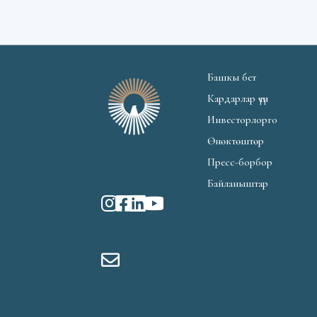
Башкы бет
Кардарлар үчүн
Инвесторлорго
Өнөктөштөр
Пресс-борбор
Байланыштар