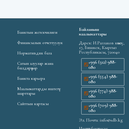
Байланыш
Банктын жетекчилиги
маалыматтары
Финансылык отчеттуулук
Дарек: И.Раззаков көчөсү,
17, Бишкек, Кыргыз
Республикасы, 720040
Нормативдик база
+996 (312) 988-
Сатып алуулар жана
080
билдирүүлөр
+996 (554) 988-
Банкта карьера
080
Маалыматтарды иштетүү
+996 (774) 988-
шарттары
080
Сайттын картасы
+996 (709) 988-
080
Эл. Почта: info@sdb.kg
Иштөө убактысы: