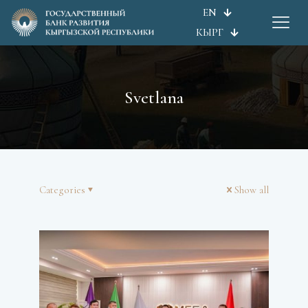
EN
КЫРГ
Svetlana
Categories
Show all