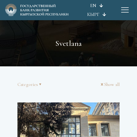
EN
КЫРГ
Svetlana
Categories
Show all