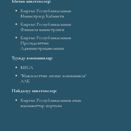
Ыкчам шилтемелер
:
Кыргыз Республикасынын
Министрлер Кабинети
Кыргыз Республикасынын
Финансы министрлиги
Кыргыз Республикасынын
Президенттин
Администрациясынын
Туунду компаниялар
:
MEGA
"Мамлекеттик лизинг компаниясы"
ААК
Пайдалуу шилтемелер
:
Кыргыз Республикасынын ачык
маалыматтар порталы