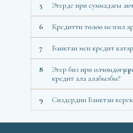
5
Эгерде ири суммадагы ак
6
Кредитти төлөө мезгил а
7
Банктан мен кредит ката
8
Эгер биз ири өлчөмдөгү кү
кредит ала алабызбы?
9
Сиздердин Банктан керек