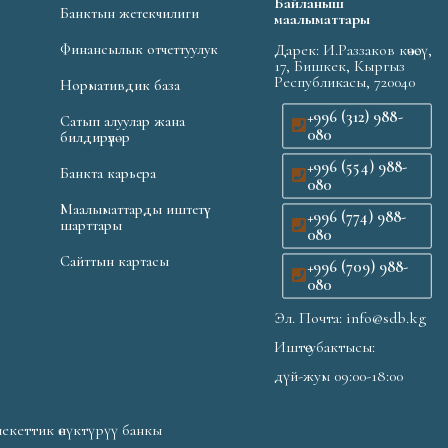
Байланыш
Банктын жетекчилиги
маалыматтары
Финансылык отчеттуулук
Дарек: И.Раззаков көчөсү,
17, Бишкек, Кыргыз
Республикасы, 720040
Нормативдик база
+996 (312) 988-
Сатып алуулар жана
080
билдирүүлөр
+996 (554) 988-
Банкта карьера
080
Маалыматтарды иштетүү
+996 (774) 988-
шарттары
080
Сайттын картасы
+996 (709) 988-
080
Эл. Почта: info@sdb.kg
Иштөө убактысы:
дүй-жум 09:00-18:00
екеттик өнүктүрүү банкы