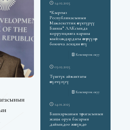
14.02.2025
“Кыргыз
Республикасынын
Мамлекеттик өнүктүрүү
Банкы” ААКсында
коррупцияга каршы
мыйзамдардагы өзгөрүүлөр
боюнча лекция өттү
Кененирээк окуу
03.02.2025
Түштүк аймактагы
өкүлчүлүгү
Кененирээк окуу
рагасынын
14.01.2025
рын
Башкарманын төрагасынын
жаңы орун басарын
ө
дайындоо жөнүндө