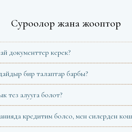
Суроолор жана жооптор
дай документтер керек?
ндайдыр бир талаптар барбы?
к тез алууга болот?
анияда кредитим болсо, мен силерден кош