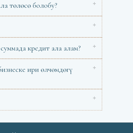
ла төлөсө болобу?
суммада кредит ала алам?
бизнеске ири өлчөмдөгү