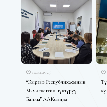
14.02.2025
“Кыргыз Республикасынын
Тү
Мамлекеттик өнүктүрүү
өк
Банкы” ААКсында