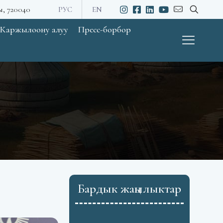
ы, 720040
РУС
EN
Каржылоону алуу
Пресс-борбор
Бардык жаңылыктар