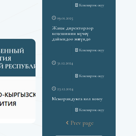
Кененирээк окуу
09.01.2025
Жаңы директорлор
кеңешинин мүчөсү
дайындоо жөнүндө
Кененирээк окуу
31.12.2024
Кененирээк окуу
23.12.2024
Меморандумга кол коюу
Кененирээк окуу
Prev page