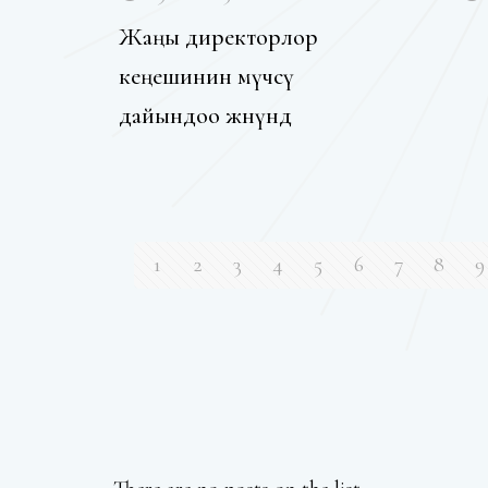
Жаңы директорлор
кеңешинин мүчөсү
дайындоо жөнүндө
1
2
3
4
5
6
7
8
9