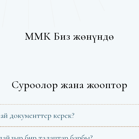
ММК Биз жөнүндө
Суроолор жана жооптор
дай документтер керек?
ндайдыр бир талаптар барбы?