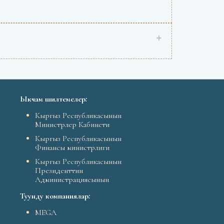
Ыкчам шилтемелер
:
Кыргыз Республикасынын
Министрлер Кабинети
Кыргыз Республикасынын
Финансы министрлиги
Кыргыз Республикасынын
Президенттин
Администрациясынын
Туунду компаниялар
:
MEGA