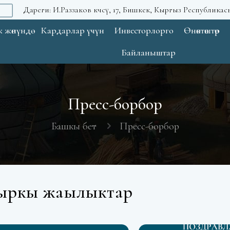
Дареги: И.Раззаков көчөсү, 17, Бишкек, Кыргыз Республикас
 жөнүндө
Кардарлар үчүн
Инвесторлорго
Өнөктөштөр
Байланыштар
Пресс-борбор
Башкы бет
Пресс-борбор
ыркы жаңылыктар