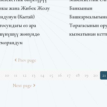
нкы жана Жибек Жолу
Банкынын
ндунун (Кытай)
Башкармалыгын
тосундагы өз ара
Төрагасынын ор
шүнүшүү жөнүндө
кызматынан кетт
морандум
Prev page
10
11
12
13
14
15
16
17
18
19
20
21
Next page