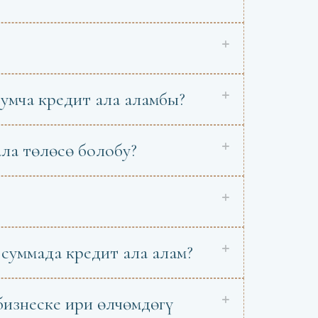
умча кредит ала аламбы?
ла төлөсө болобу?
суммада кредит ала алам?
бизнеске ири өлчөмдөгү