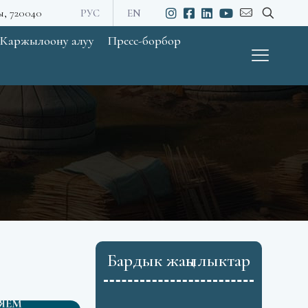
ы, 720040
РУС
EN
Каржылоону алуу
Пресс-борбор
Бардык жаңылыктар