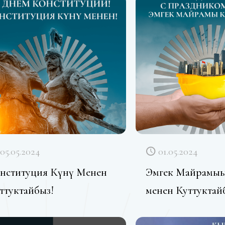
05.05.2024
01.05.2024
нституция Күнү Менен
Эмгек Майрамың
ттуктайбыз!
менен Куттуктай