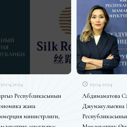
30.04.2024
29.04.2024
ргыз Республикасынын
Абдимаматова С
ономика жана
Джумакулыевна 
ммерция министрлиги,
Республикасыны
млекеттик өнүктүрүү
Мамлекеттик Өн