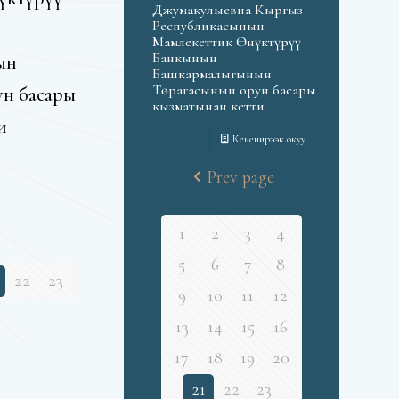
Джумакулыевна Кыргыз
Республикасынын
Мамлекеттик Өнүктүрүү
Банкынын
ын
Башкармалыгынын
Төрагасынын орун басары
ун басары
кызматынан кетти
и
Кененирээк окуу
Prev page
1
2
3
4
5
6
7
8
22
23
9
10
11
12
13
14
15
16
17
18
19
20
21
22
23