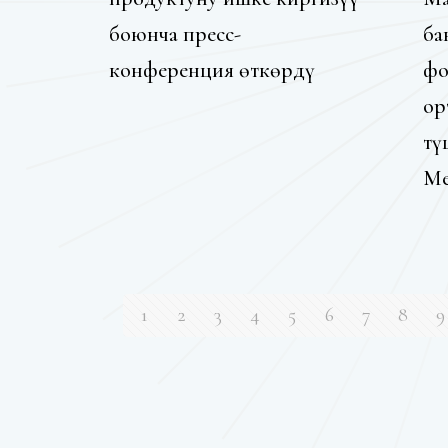
боюнча пресс-
ба
конференция өткөрдү
фо
ор
тү
Ме
1
2
3
4
5
6
7
8
9