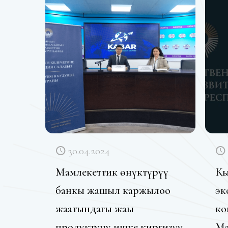
30.04.2024
Мамлекеттик өнүктүрүү
Кы
банкы жашыл каржылоо
эк
жаатындагы жаңы
ко
продуктуну ишке киргизүү
Ма