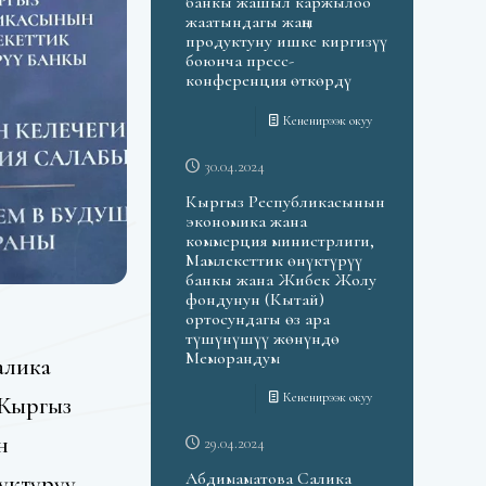
банкы жашыл каржылоо
жаатындагы жаңы
продуктуну ишке киргизүү
боюнча пресс-
конференция өткөрдү
Кененирээк окуу
30.04.2024
Кыргыз Республикасынын
экономика жана
коммерция министрлиги,
Мамлекеттик өнүктүрүү
банкы жана Жибек Жолу
фондунун (Кытай)
ортосундагы өз ара
түшүнүшүү жөнүндө
Меморандум
алика
Кененирээк окуу
Кыргыз
н
29.04.2024
Абдимаматова Салика
үктүрүү