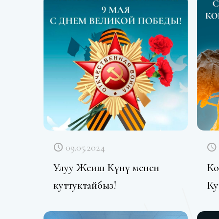
09.05.2024
Улуу Жеңиш Күнү менен
Ко
куттуктайбыз!
Ку