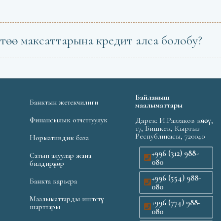
төө максаттарына кредит алса болобу?
Байланыш
Банктын жетекчилиги
маалыматтары
Финансылык отчеттуулук
Дарек: И.Раззаков көчөсү,
17, Бишкек, Кыргыз
Республикасы, 720040
Нормативдик база
+996 (312) 988-
Сатып алуулар жана
080
билдирүүлөр
+996 (554) 988-
Банкта карьера
080
Маалыматтарды иштетүү
+996 (774) 988-
шарттары
080