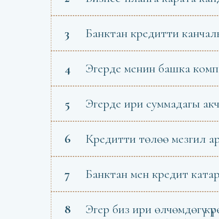
3
Банктан кредитти канчалы
4
Эгерде менин башка комп
5
Эгерде ири суммадагы ак
6
Кредитти төлөө мезгил а
7
Банктан мен кредит ката
8
Эгер биз ири өлчөмдөгү кү