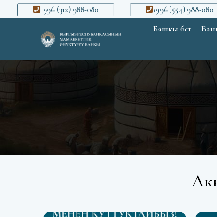
+996 (312) 988-080
+996 (554) 988-080
Башкы бет
Банк
Ак