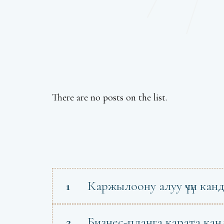
There are no posts on the list.
1
Каржылоону алуу үчүн кан
2
Бизнес-планга карата ка