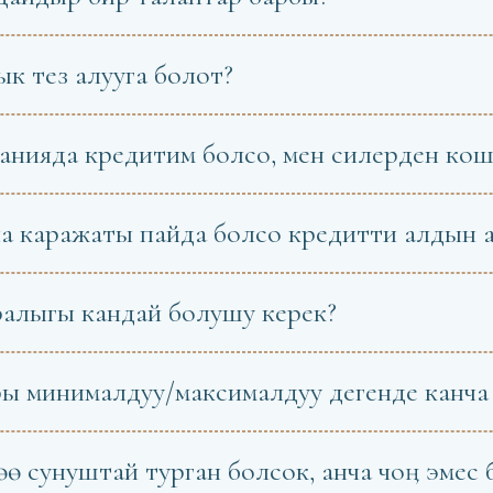
к тез алууга болот?
анияда кредитим болсо, мен силерден кош
ча каражаты пайда болсо кредитти алдын а
ралыгы кандай болушу керек?
ры минималдуу/максималдуу дегенде канча 
рөө сунуштай турган болсок, анча чоӊ эмес 