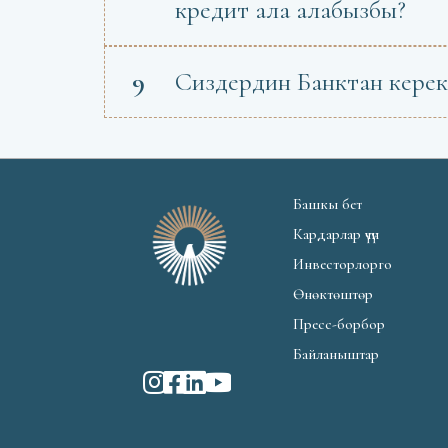
кредит ала алабызбы?
9
Сиздердин Банктан керек
Башкы бет
Кардарлар үчүн
Инвесторлорго
Өнөктөштөр
Пресс-борбор
Байланыштар