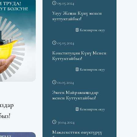
09.05.2024
Улуу Жеңиш Күнү менен
куттуктайбыз!
Кененирээк окуу
05.05.2024
Конституция Күнү Менен
Куттуктайбыз!
Кененирээк окуу
01.05.2024
Эмгек Майрамыңыздар
менен Куттуктайбыз!
ыздар
Кененирээк окуу
быз!
30.04.2024
Мамлекеттик өнүктүрүү