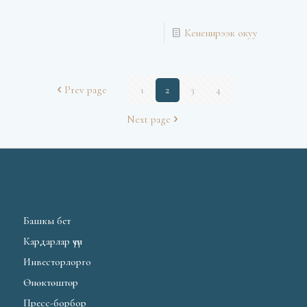
Кененирээк окуу
Prev page
1
2
3
4
Next page
Башкы бет
Кардарлар үчүн
Инвесторлорго
Өнөктөштөр
Пресс-борбор