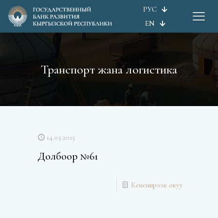
РУС
EN
Транспорт жана логистика
14.03.2025
Долбоор №61
Кененирээк окуу