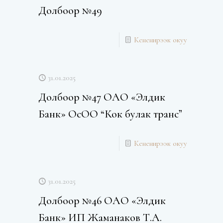
Долбоор №49
Кененирээк окуу
31.01.2025
Долбоор №47 ОАО «Элдик
Банк» ОсОО “Кок булак транс”
Кененирээк окуу
31.01.2025
Долбоор №46 ОАО «Элдик
Банк» ИП Жаманаков Т.А.