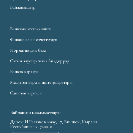
Байланыштар
Банктын жетекчилиги
Финансылык отчеттуулук
Нормативдик база
Сатып алуулар жана билдирүүлөр
Банкта карьера
Маалыматтарды иштетүү шарттары
Сайттын картасы
Байланыш маалыматтары
Дарек: И.Раззаков көчөсү, 17, Бишкек, Кыргыз
Республикасы, 720040