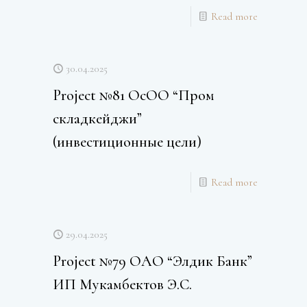
Read more
30.04.2025
Project №81 ОсОО “Пром
складкейджи”
(инвестиционные цели)
Read more
29.04.2025
Project №79 ОАО “Элдик Банк”
ИП Мукамбектов Э.С.