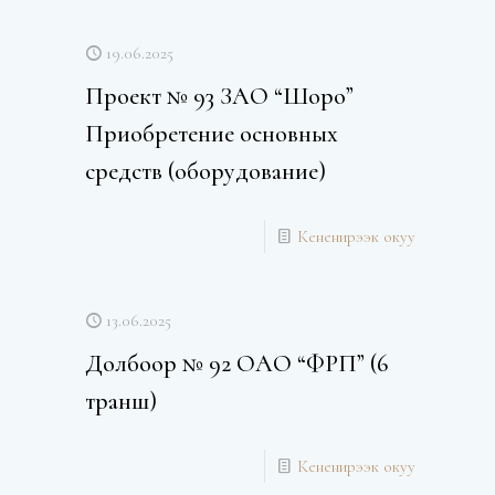
19.06.2025
Проект № 93 ЗАО “Шоро”
Приобретение основных
средств (оборудование)
Кененирээк окуу
13.06.2025
Долбоор № 92 ОАО “ФРП” (6
транш)
Кененирээк окуу