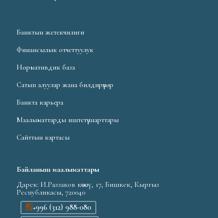
Банктын жетекчилиги
Финансылык отчеттуулук
Нормативдик база
Сатып алуулар жана билдирүүлөр
Банкта карьера
Маалыматтарды иштетүү шарттары
Сайттын картасы
Байланыш маалыматтары
Дарек: И.Раззаков көчөсү, 17, Бишкек, Кыргыз
Республикасы, 720040
+996 (312) 988-080