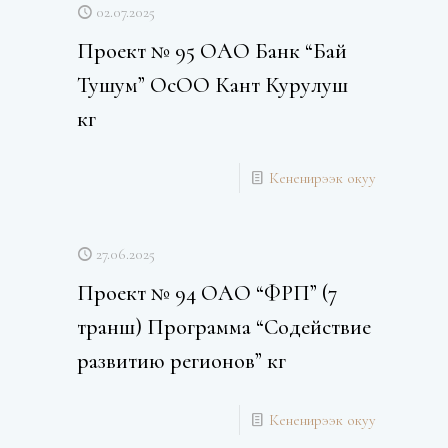
02.07.2025
Проект № 95 ОАО Банк “Бай
Тушум” ОсОО Кант Курулуш
кг
Кененирээк окуу
27.06.2025
Проект № 94 ОАО “ФРП” (7
транш) Программа “Содействие
развитию регионов” кг
Кененирээк окуу