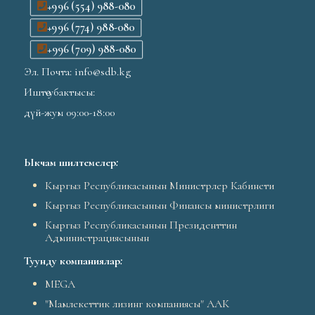
+996 (554) 988-080
+996 (774) 988-080
+996 (709) 988-080
Эл. Почта: info@sdb.kg
Иштөө убактысы:
дүй-жум 09:00-18:00
Ыкчам шилтемелер
:
Кыргыз Республикасынын Министрлер Кабинети
Кыргыз Республикасынын Финансы министрлиги
Кыргыз Республикасынын Президенттин
Администрациясынын
Туунду компаниялар
:
MEGA
"Мамлекеттик лизинг компаниясы" ААК