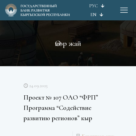
РУС
EN
Өнөр жай
24.09.2025
Проект № 107 ОАО “ФРП”
Программа “Содействие
развитию регионов” кыр