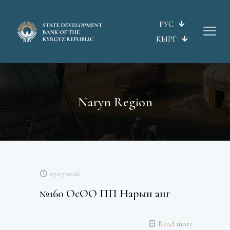
РУС
КЫРГ
Naryn Region
07.07.2026
№160 ОсОО ПП Нарын анг
Read more